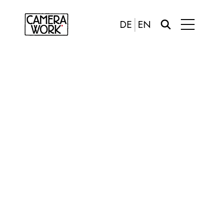
DE
EN