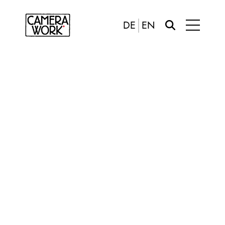
DE
EN