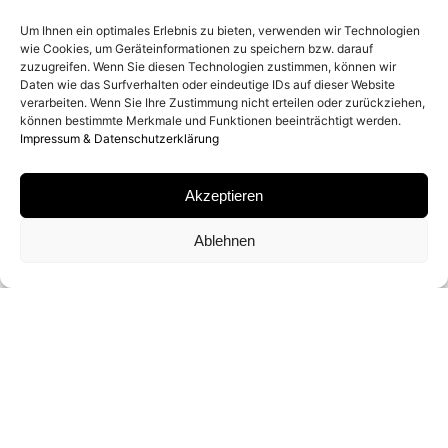
2019
Um Ihnen ein optimales Erlebnis zu bieten, verwenden wir Technologien
wie Cookies, um Geräteinformationen zu speichern bzw. darauf
zuzugreifen. Wenn Sie diesen Technologien zustimmen, können wir
ENTSTEHUNGSORT
Daten wie das Surfverhalten oder eindeutige IDs auf dieser Website
verarbeiten. Wenn Sie Ihre Zustimmung nicht erteilen oder zurückziehen,
AMBOSELI (KENIA)
können bestimmte Merkmale und Funktionen beeinträchtigt werden.
Impressum & Datenschutzerklärung
MATERIAL
Akzeptieren
ARCHIVAL PIGMENT PRINT
Ablehnen
SIGNATUR
VON DAVID YARROW SIGNIERT
FORMATE UND EDITIONEN