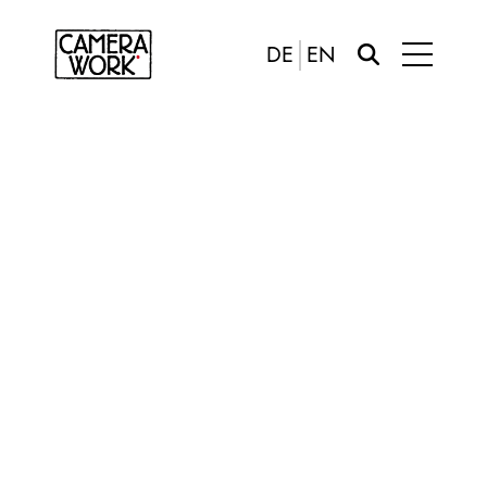
DE
EN