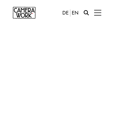
DE
EN