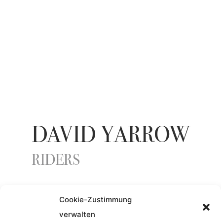
DAVID YARROW
RIDERS
Cookie-Zustimmung
ENTSTEHUNGSJAHR
verwalten