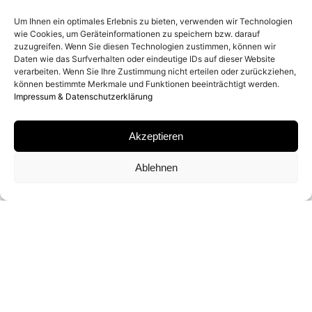
2025
Um Ihnen ein optimales Erlebnis zu bieten, verwenden wir Technologien
wie Cookies, um Geräteinformationen zu speichern bzw. darauf
zuzugreifen. Wenn Sie diesen Technologien zustimmen, können wir
ORT
Daten wie das Surfverhalten oder eindeutige IDs auf dieser Website
verarbeiten. Wenn Sie Ihre Zustimmung nicht erteilen oder zurückziehen,
WELLINGTON, FLORIDA
können bestimmte Merkmale und Funktionen beeinträchtigt werden.
Impressum & Datenschutzerklärung
MATERIAL
Akzeptieren
ARCHIVAL PIGMENT PRINT
Ablehnen
SIGNATUR
VON
DAVID YARROW
SIGNIERT
FORMATE UND EDITIONEN