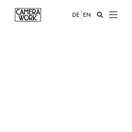
DE
EN