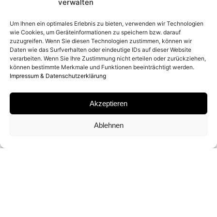
verwalten
2026
Um Ihnen ein optimales Erlebnis zu bieten, verwenden wir Technologien
wie Cookies, um Geräteinformationen zu speichern bzw. darauf
zuzugreifen. Wenn Sie diesen Technologien zustimmen, können wir
ENTSTEHUNGSORT
Daten wie das Surfverhalten oder eindeutige IDs auf dieser Website
verarbeiten. Wenn Sie Ihre Zustimmung nicht erteilen oder zurückziehen,
können bestimmte Merkmale und Funktionen beeinträchtigt werden.
PALM BEACH, FLORIDA
Impressum & Datenschutzerklärung
MATERIAL
Akzeptieren
ARCHIVAL PIGMENT PRINT
Ablehnen
SIGNATUR
VON
DAVID YARROW
SIGNIERT
FORMATE UND EDITIONEN