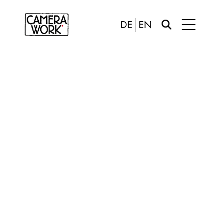
DE
EN