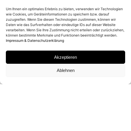
2026
Um Ihnen ein optimales Erlebnis zu bieten, verwenden wir Technologien
wie Cookies, um Geräteinformationen zu speichern bzw. darauf
zuzugreifen. Wenn Sie diesen Technologien zustimmen, können wir
ENTSTEHUNGSORT
Daten wie das Surfverhalten oder eindeutige IDs auf dieser Website
verarbeiten. Wenn Sie Ihre Zustimmung nicht erteilen oder zurückziehen,
WEST-TEXAS, TEXAS
können bestimmte Merkmale und Funktionen beeinträchtigt werden.
Impressum & Datenschutzerklärung
MATERIAL
Akzeptieren
ARCHIVAL PIGMENT PRINT
Ablehnen
SIGNATUR
VON
DAVID YARROW
SIGNIERT
FORMATE UND EDITIONEN