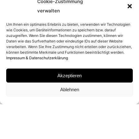
Cookie-Zustimmung
verwalten
ENTSTEHUNGSJAHR
Um Ihnen ein optimales Erlebnis zu bieten, verwenden wir Technologien
2022
wie Cookies, um Geräteinformationen zu speichern bzw. darauf
zuzugreifen. Wenn Sie diesen Technologien zustimmen, können wir
Daten wie das Surfverhalten oder eindeutige IDs auf dieser Website
verarbeiten. Wenn Sie Ihre Zustimmung nicht erteilen oder zurückziehen,
ENTSTEHUNGSORT
können bestimmte Merkmale und Funktionen beeinträchtigt werden.
Impressum & Datenschutzerklärung
MONTANA (USA)
Akzeptieren
MATERIAL
Ablehnen
ARCHIVAL PIGMENT PRINT
SIGNATUR
VON DAVID YARROW SIGNIERT