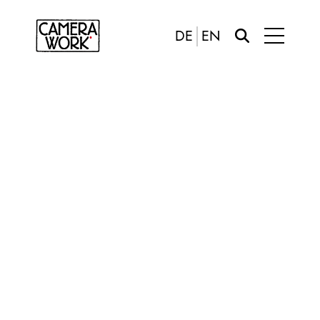
DE
EN