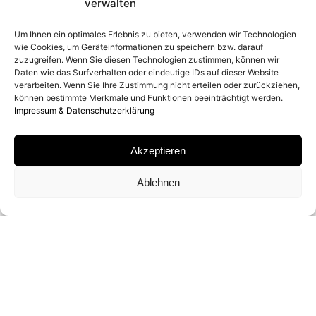
verwalten
2026
Um Ihnen ein optimales Erlebnis zu bieten, verwenden wir Technologien
wie Cookies, um Geräteinformationen zu speichern bzw. darauf
zuzugreifen. Wenn Sie diesen Technologien zustimmen, können wir
ENTSTEHUNGSORT
Daten wie das Surfverhalten oder eindeutige IDs auf dieser Website
verarbeiten. Wenn Sie Ihre Zustimmung nicht erteilen oder zurückziehen,
können bestimmte Merkmale und Funktionen beeinträchtigt werden.
PARK CITY, UTAH
Impressum & Datenschutzerklärung
MATERIAL
Akzeptieren
ARCHIVAL PIGMENT PRINT
Ablehnen
SIGNATUR
VON
DAVID YARROW
SIGNIERT
FORMATE UND EDITIONEN