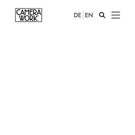
DE
EN