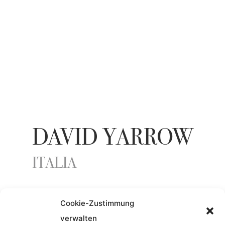
DAVID YARROW
ITALIA
Cookie-Zustimmung
ENTSTEHUNGSJAHR
verwalten