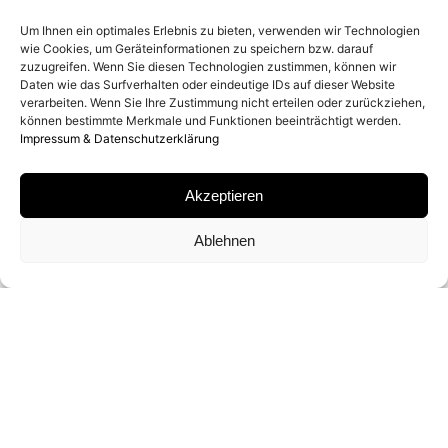
2026
Um Ihnen ein optimales Erlebnis zu bieten, verwenden wir Technologien
wie Cookies, um Geräteinformationen zu speichern bzw. darauf
zuzugreifen. Wenn Sie diesen Technologien zustimmen, können wir
ENTSTEHUNGSORT
Daten wie das Surfverhalten oder eindeutige IDs auf dieser Website
verarbeiten. Wenn Sie Ihre Zustimmung nicht erteilen oder zurückziehen,
TOSKANA, ITALIEN
können bestimmte Merkmale und Funktionen beeinträchtigt werden.
Impressum & Datenschutzerklärung
MATERIAL
Akzeptieren
ARCHIVAL PIGMENT PRINT
Ablehnen
SIGNATUR
VON
DAVID YARROW
SIGNIERT
FORMATE UND EDITIONEN