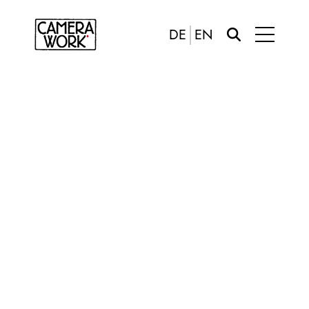
DE
EN