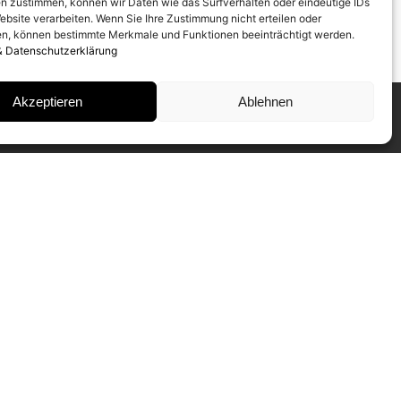
n zustimmen, können wir Daten wie das Surfverhalten oder eindeutige IDs
ebsite verarbeiten. Wenn Sie Ihre Zustimmung nicht erteilen oder
n, können bestimmte Merkmale und Funktionen beeinträchtigt werden.
& Datenschutzerklärung
Akzeptieren
Ablehnen
INSTAGRAM
IMPRESSUM
DATENSCHUTZ
NEWSLETTER ABONNIEREN
Unser CAMERA WORK Collectors
Mailing informiert Sie regelmäßig über