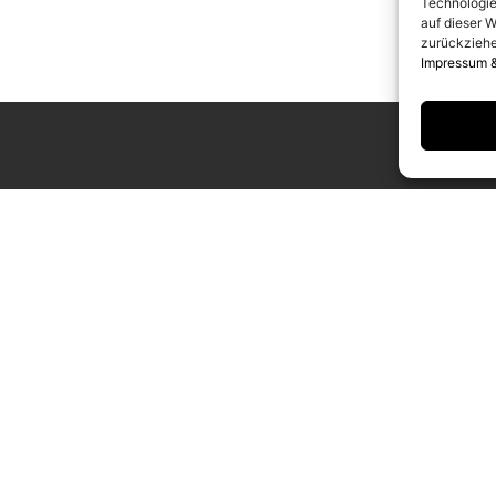
Technologie
auf dieser W
zurückziehe
Impressum 
UNGSZEITEN
KONTAKT
g bis Samstag
info@camerawork.de
Uhr
+49 (0)30 3100776