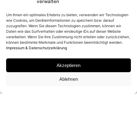
verwalten
2025
Um Ihnen ein optimales Erlebnis zu bieten, verwenden wir Technologien
wie Cookies, um Geräteinformationen zu speichern bzw. darauf
zuzugreifen. Wenn Sie diesen Technologien zustimmen, können wir
ORT
Daten wie das Surfverhalten oder eindeutige IDs auf dieser Website
verarbeiten. Wenn Sie Ihre Zustimmung nicht erteilen oder zurückziehen,
können bestimmte Merkmale und Funktionen beeinträchtigt werden.
BRYSON CITY, NORTH CAROLINA
Impressum & Datenschutzerklärung
MATERIAL
Akzeptieren
ARCHIVAL PIGMENT PRINT
Ablehnen
SIGNATUR
VON
DAVID YARROW
SIGNIERT
FORMATE UND EDITIONEN