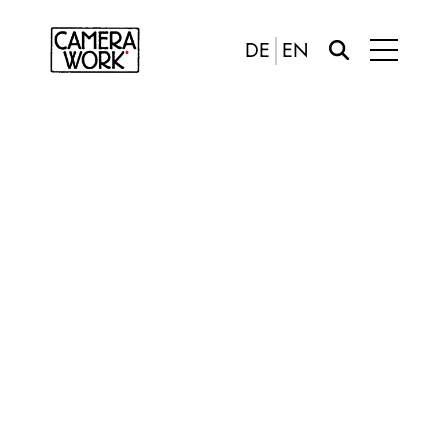
DE
EN