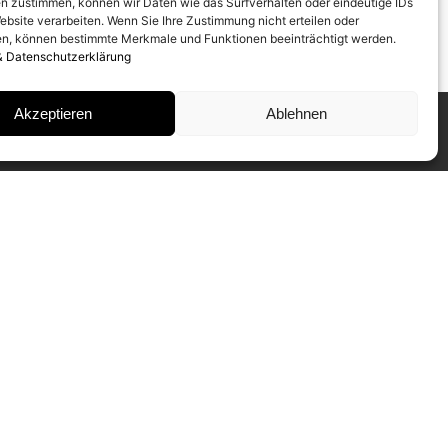
n zustimmen, können wir Daten wie das Surfverhalten oder eindeutige IDs
ebsite verarbeiten. Wenn Sie Ihre Zustimmung nicht erteilen oder
n, können bestimmte Merkmale und Funktionen beeinträchtigt werden.
& Datenschutzerklärung
Akzeptieren
Ablehnen
INSTAGRAM
IMPRESSUM
DATENSCHUTZ
NEWSLETTER ABONNIEREN
Unser CAMERA WORK Collectors
Mailing informiert Sie regelmäßig über