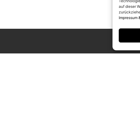
Technologie
auf dieser W
zurückziehe
Impressum 
UNGSZEITEN
KONTAKT
g bis Samstag
info@camerawork.de
Uhr
+49 (0)30 3100776