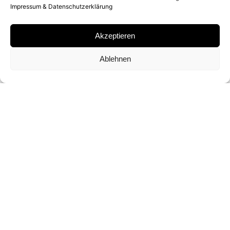
Impressum & Datenschutzerklärung
SILKSCREEN PRINT
Akzeptieren
SIGNATUR
Ablehnen
SIGNIERT VON
CHRIS LEVINE
FORMAT UND EDITION
47 X 38 CM (ED. VON 5)
ANFRAGE