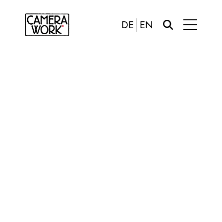
DE
EN