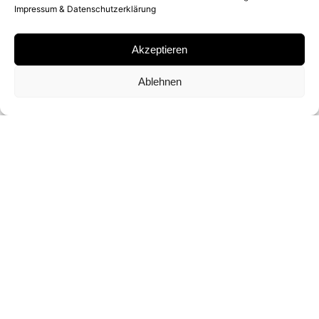
Impressum & Datenschutzerklärung
SILKSCREEN PRINT
Akzeptieren
SIGNATUR
Ablehnen
SIGNIERT VON
CHRIS LEVINE
FORMAT UND EDITION
47 X 38 CM (ED. VON 5)
ANFRAGE