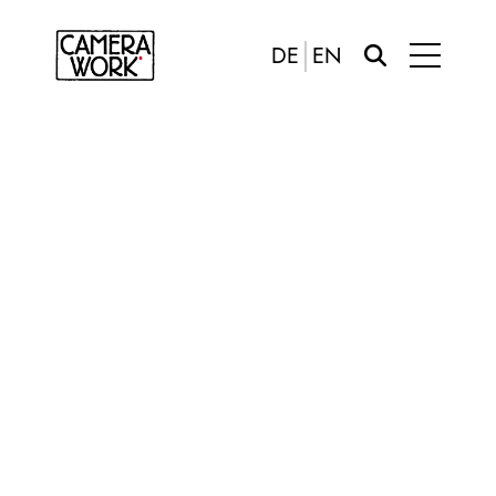
DE
EN