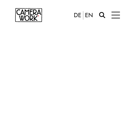
DE
EN