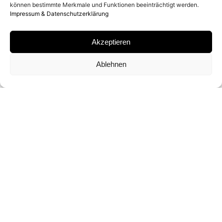
können bestimmte Merkmale und Funktionen beeinträchtigt werden.
Impressum & Datenschutzerklärung
ARCHIVAL PIGMENT PRINT MIT PASTELL-
MARKIERUNGEN
Akzeptieren
SIGNATUR
Ablehnen
SIGNIERT VON
CHRIS LEVINE
FORMAT UND EDITION
99 X 78 CM (UNIQUE)
ANFRAGE