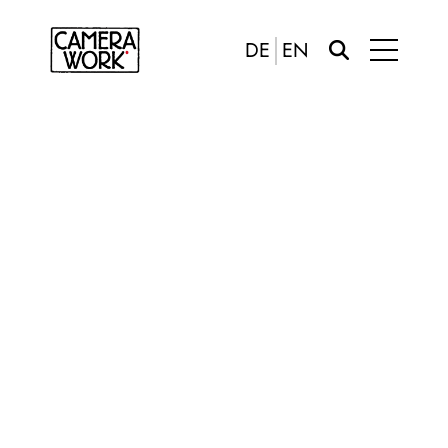
DE
EN