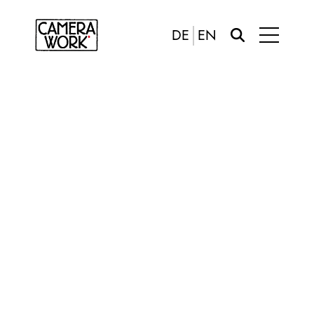
DE
EN