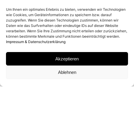
ENTSTEHUNGSJAHR
Um Ihnen ein optimales Erlebnis zu bieten, verwenden wir Technologien
1980
wie Cookies, um Geräteinformationen zu speichern bzw. darauf
zuzugreifen. Wenn Sie diesen Technologien zustimmen, können wir
Daten wie das Surfverhalten oder eindeutige IDs auf dieser Website
verarbeiten. Wenn Sie Ihre Zustimmung nicht erteilen oder zurückziehen,
MATERIAL
können bestimmte Merkmale und Funktionen beeinträchtigt werden.
Impressum & Datenschutzerklärung
ARCHIVAL PIGMENT PRINT
Akzeptieren
SIGNATUR
Ablehnen
VON
ARTHUR ELGORT
SIGNIERT
FORMATE UND EDITIONEN
28 X 35 CM (ED. VON 30)
50 X 40 CM (ED. VON 30)