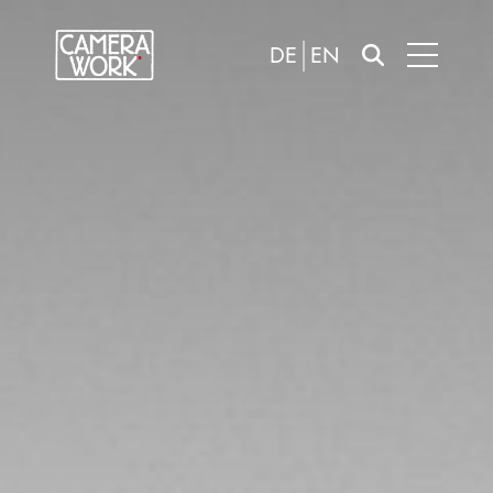
DE
EN