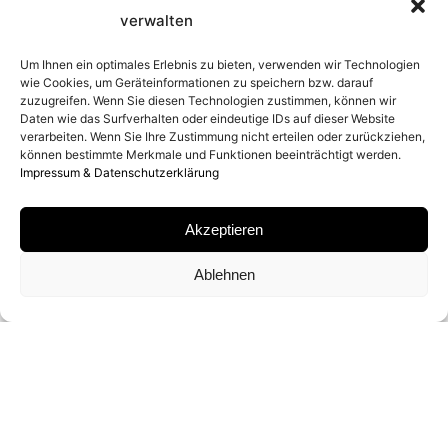
verwalten
ENTSTEHUNGSJAHR
Um Ihnen ein optimales Erlebnis zu bieten, verwenden wir Technologien
1990
wie Cookies, um Geräteinformationen zu speichern bzw. darauf
zuzugreifen. Wenn Sie diesen Technologien zustimmen, können wir
Daten wie das Surfverhalten oder eindeutige IDs auf dieser Website
verarbeiten. Wenn Sie Ihre Zustimmung nicht erteilen oder zurückziehen,
MATERIAL
können bestimmte Merkmale und Funktionen beeinträchtigt werden.
Impressum & Datenschutzerklärung
GELATIN SILVER PRINT / ARCHIVAL PIGMENT
PRINT
Akzeptieren
Ablehnen
SIGNATUR
VON ARTHUR ELGORT SIGNIERT
FORMATE UND EDITIONEN
28 X 35 CM (ED. VON 30)