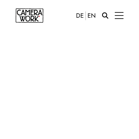
DE
EN