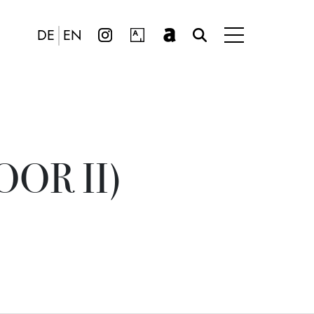
DE
EN
OR II)