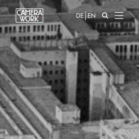
DE
EN