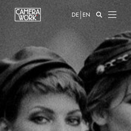
DE
EN