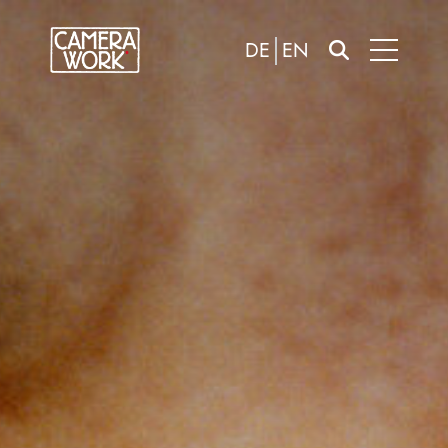
DE
EN