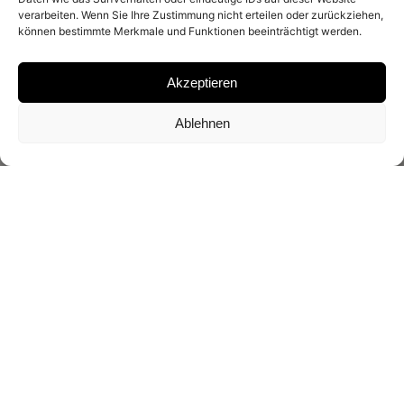
verarbeiten. Wenn Sie Ihre Zustimmung nicht erteilen oder zurückziehen,
können bestimmte Merkmale und Funktionen beeinträchtigt werden.
Akzeptieren
Ablehnen
25.04.2020 – 13.06.2020
The group exhibition »No Girls!?« questions