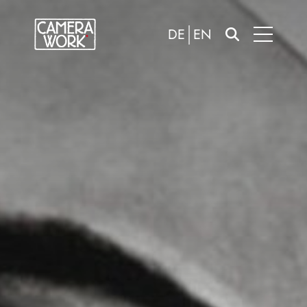
DE
EN