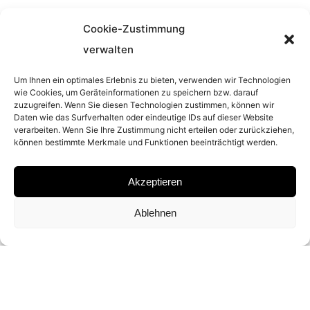
Cookie-Zustimmung
YEAR
verwalten
1991
Um Ihnen ein optimales Erlebnis zu bieten, verwenden wir Technologien
wie Cookies, um Geräteinformationen zu speichern bzw. darauf
zuzugreifen. Wenn Sie diesen Technologien zustimmen, können wir
MATERIAL
Daten wie das Surfverhalten oder eindeutige IDs auf dieser Website
verarbeiten. Wenn Sie Ihre Zustimmung nicht erteilen oder zurückziehen,
können bestimmte Merkmale und Funktionen beeinträchtigt werden.
ARCHIVAL PIGMENT PRINT
Akzeptieren
SIGNATURE
Ablehnen
SIGNED BY
WALTER IOOSS JR.
DIMENSIONS AND EDITIONS
23 X 36 CM (ED. OF 10)