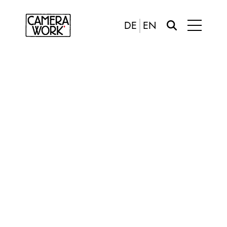
DE
EN