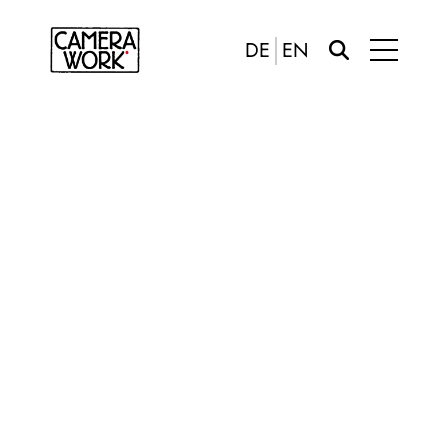
DE
EN