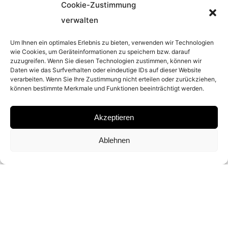
Cookie-Zustimmung
verwalten
YEAR
Um Ihnen ein optimales Erlebnis zu bieten, verwenden wir Technologien
wie Cookies, um Geräteinformationen zu speichern bzw. darauf
zuzugreifen. Wenn Sie diesen Technologien zustimmen, können wir
2009
Daten wie das Surfverhalten oder eindeutige IDs auf dieser Website
verarbeiten. Wenn Sie Ihre Zustimmung nicht erteilen oder zurückziehen,
können bestimmte Merkmale und Funktionen beeinträchtigt werden.
MATERIAL
Akzeptieren
GELATIN SILVER PRINT
Ablehnen
SIGNATURE
SIGNED ON THE BACK BY VICTOR
DEMARCHELIER