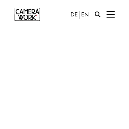
DE
EN