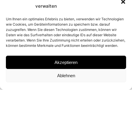
verwalten
YEAR
Um Ihnen ein optimales Erlebnis zu bieten, verwenden wir Technologien
wie Cookies, um Geräteinformationen zu speichern bzw. darauf
zuzugreifen. Wenn Sie diesen Technologien zustimmen, können wir
1974
Daten wie das Surfverhalten oder eindeutige IDs auf dieser Website
verarbeiten. Wenn Sie Ihre Zustimmung nicht erteilen oder zurückziehen,
können bestimmte Merkmale und Funktionen beeinträchtigt werden.
PLACE
Akzeptieren
BERLIN
Ablehnen
PRINT
ARCHIVAL PIGMENT PRINT
DIMENSIONS AND EDITIONS
36 X 36 CM (ED. OF 10)