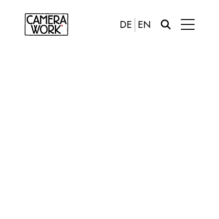
DE
EN