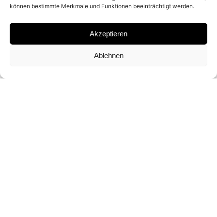
können bestimmte Merkmale und Funktionen beeinträchtigt werden.
C-PRINT
Akzeptieren
SIGNATURE
Ablehnen
SIGNED BY STEVEN KLEIN ON A CERTIFICATE
FORMATE UND EDITIONEN
45 X 61 CM · ED. VON 5
CONTACT FOR PRICE