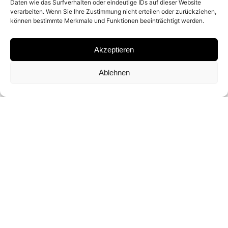
Daten wie das Surfverhalten oder eindeutige IDs auf dieser Website
verarbeiten. Wenn Sie Ihre Zustimmung nicht erteilen oder zurückziehen,
MATERIAL
können bestimmte Merkmale und Funktionen beeinträchtigt werden.
ARCHIVAL PIGMENT PRINT
Akzeptieren
Ablehnen
SIGNATURE
SIGNED BY
RUUD VAN EMPEL
DIMENSIONS AND EDITIONS
120 X 120 CM (ED. OF 10)