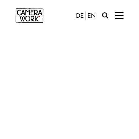
DE
EN