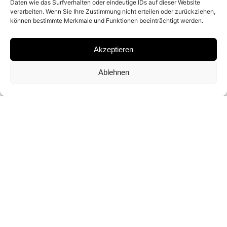
Daten wie das Surfverhalten oder eindeutige IDs auf dieser Website
verarbeiten. Wenn Sie Ihre Zustimmung nicht erteilen oder zurückziehen,
MATERIAL
können bestimmte Merkmale und Funktionen beeinträchtigt werden.
ARCHIVAL PIGMENT PRINT
Akzeptieren
Ablehnen
SIGNATURE
SIGNED BY
RUUD VAN EMPEL
DIMENSIONS AND EDITIONS
95 X 150 CM (ED. OF 7)