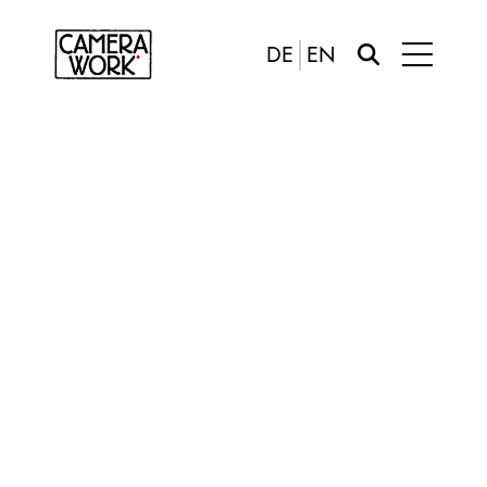
DE
EN