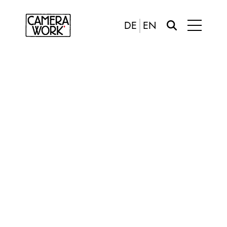
DE
EN