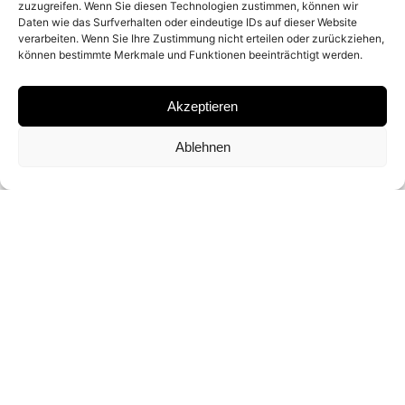
zuzugreifen. Wenn Sie diesen Technologien zustimmen, können wir
MATERIAL
Daten wie das Surfverhalten oder eindeutige IDs auf dieser Website
verarbeiten. Wenn Sie Ihre Zustimmung nicht erteilen oder zurückziehen,
GELATIN SILVER PRINT
können bestimmte Merkmale und Funktionen beeinträchtigt werden.
Akzeptieren
SIGNATURE
Ablehnen
SIGNED BY RUSSELL JAMES ON A
CERTIFICATE
DIMENSIONS AND EDITIONS
74 X 59 CM (ED. OF 7)
152 X 119 CM (ED. OF 3)