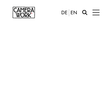
DE
EN