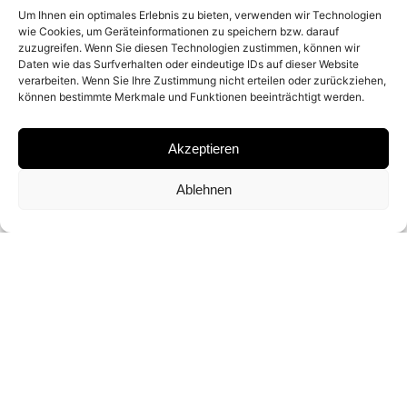
Um Ihnen ein optimales Erlebnis zu bieten, verwenden wir Technologien
2003
wie Cookies, um Geräteinformationen zu speichern bzw. darauf
zuzugreifen. Wenn Sie diesen Technologien zustimmen, können wir
Daten wie das Surfverhalten oder eindeutige IDs auf dieser Website
verarbeiten. Wenn Sie Ihre Zustimmung nicht erteilen oder zurückziehen,
MATERIAL
können bestimmte Merkmale und Funktionen beeinträchtigt werden.
C-PRINT
Akzeptieren
SIGNATURE
Ablehnen
SIGNED BY ROBERT POLIDORI ON A
CERTIFICATE
DIMENSIONS AND EDITIONS
127 X 152 CM (ED. OF 7)
152 X 182 CM (ED. OF 3)