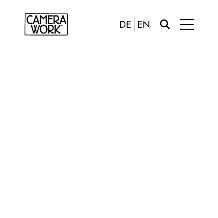
DE
EN