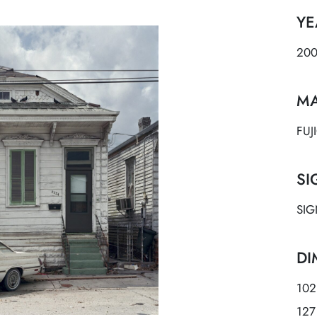
YE
20
MA
FUJ
SI
SIG
DI
102
127