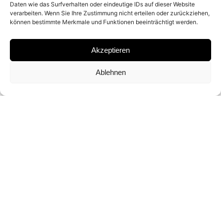
Daten wie das Surfverhalten oder eindeutige IDs auf dieser Website
verarbeiten. Wenn Sie Ihre Zustimmung nicht erteilen oder zurückziehen,
können bestimmte Merkmale und Funktionen beeinträchtigt werden.
MATERIAL
GELATIN SILVER PRINT
Akzeptieren
Ablehnen
SIGNATURE
SIGNED BY ROBERT LEBECK
DIMENSIONS AND EDITIONS
ON REQUEST