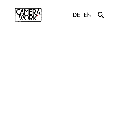
DE
EN