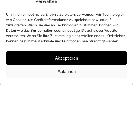
2009
verwalten
Um Ihnen ein optimales Erlebnis zu bieten, verwenden wir Technologien
wie Cookies, um Geräteinformationen zu speichern bzw. darauf
MATERIAL
zuzugreifen. Wenn Sie diesen Technologien zustimmen, können wir
Daten wie das Surfverhalten oder eindeutige IDs auf dieser Website
ARCHIVAL PIGMENT PRINT
verarbeiten. Wenn Sie Ihre Zustimmung nicht erteilen oder zurückziehen,
können bestimmte Merkmale und Funktionen beeinträchtigt werden.
SIGNATURE
Akzeptieren
SIGNED BY PETE SOUZA
Ablehnen
EDITION
OPEN EDITION
DIMENSIONS