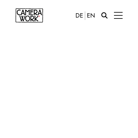
DE
EN