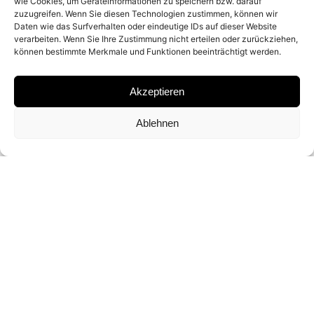
1990
wie Cookies, um Geräteinformationen zu speichern bzw. darauf
zuzugreifen. Wenn Sie diesen Technologien zustimmen, können wir
Daten wie das Surfverhalten oder eindeutige IDs auf dieser Website
verarbeiten. Wenn Sie Ihre Zustimmung nicht erteilen oder zurückziehen,
MATERIAL
können bestimmte Merkmale und Funktionen beeinträchtigt werden.
GELATIN SILVER PRINT
Akzeptieren
Ablehnen
SIGNATURE
SIGNED ON THE BACK BY PATRICK
DEMARCHELIER
DIMENSIONS AND EDTIONS
60 X 50 CM (ED. OF 25)