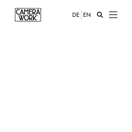
DE
EN