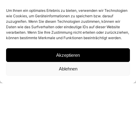
YEAR
Um Ihnen ein optimales Erlebnis zu bieten, verwenden wir Technologien
wie Cookies, um Geräteinformationen zu speichern bzw. darauf
1989
zuzugreifen. Wenn Sie diesen Technologien zustimmen, können wir
Daten wie das Surfverhalten oder eindeutige IDs auf dieser Website
verarbeiten. Wenn Sie Ihre Zustimmung nicht erteilen oder zurückziehen,
MATERIAL
können bestimmte Merkmale und Funktionen beeinträchtigt werden.
GELATIN SILVER PRINT
Akzeptieren
Ablehnen
SIGNATURE
SIGNED BY PATRICK DEMARCHELIER
DIMENSIONS AND EDITIONS
60 X 50 CM (ED. OF 25)
79 X 61 CM (ED. OF 20 / PLATINUM PRINT)