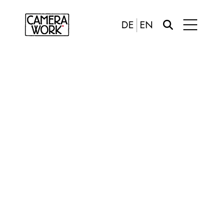
DE
EN