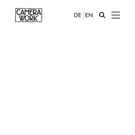
DE
EN