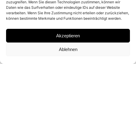
zuzugreifen. Wenn Sie diesen Technologien zustimmen, können wir
MATERIAL
Daten wie das Surfverhalten oder eindeutige IDs auf dieser Website
verarbeiten. Wenn Sie Ihre Zustimmung nicht erteilen oder zurückziehen,
ARCHIVAL PIGMENT PRINT
können bestimmte Merkmale und Funktionen beeinträchtigt werden.
Akzeptieren
SIGNATURE
Ablehnen
SIGNED ON THE BACK BY NADAV KANDER
ON A CERTIFICATE
DIMENSIONS AND EDITIONS
66 X 51.5 CM (ED. OF 5)
156.5 X 122 CM (ED. OF 3)