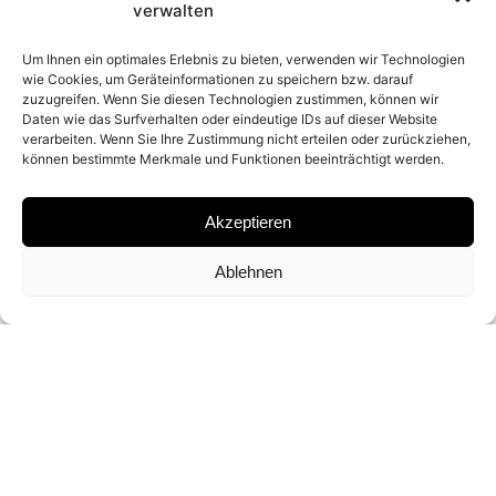
2006
verwalten
Um Ihnen ein optimales Erlebnis zu bieten, verwenden wir Technologien
MATERIAL
wie Cookies, um Geräteinformationen zu speichern bzw. darauf
zuzugreifen. Wenn Sie diesen Technologien zustimmen, können wir
Daten wie das Surfverhalten oder eindeutige IDs auf dieser Website
C-PRINT
verarbeiten. Wenn Sie Ihre Zustimmung nicht erteilen oder zurückziehen,
können bestimmte Merkmale und Funktionen beeinträchtigt werden.
SIGNATURE
Akzeptieren
SIGNED ON THE BACK BY NADAV KANDER
Ablehnen
ON A CERTIFICATE
DIMENSIONS AND EDITIONS
97 X 118 CM (ED. OF 5 /UPON REQUEST)
122,5 X 149 CM (ED. OF 5 /UPON REQUEST)
147 X 179 CM (ED. OF 3 /UPON REQUEST)