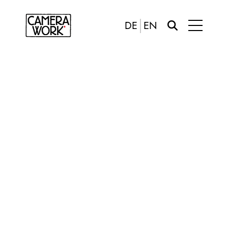
DE
EN