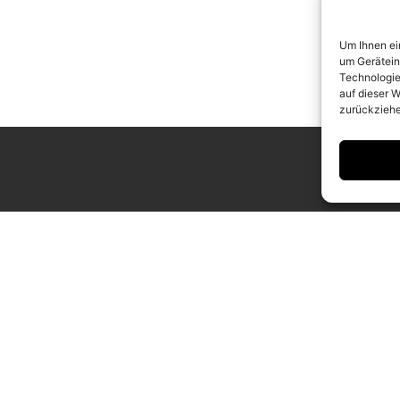
Um Ihnen ei
um Gerätein
Technologie
auf dieser W
zurückziehe
ING HOURS
CONTACT
 to Saturday
info@camerawork.de
to 6 p.m.
+49 (0)30 3100776