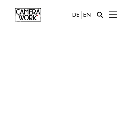
DE
EN