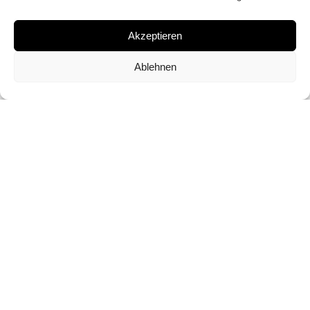
RARE VINTAGE PRINT
Akzeptieren
SIGNATURE
Ablehnen
SIGNED ON THE BACK
DIMENSION
35,5 X 28 CM
CONTACT FOR PRICE