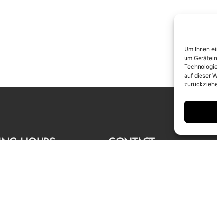
Um Ihnen ei
um Gerätein
Technologie
auf dieser W
zurückziehe
ING HOURS
CONTACT
 to Saturday
info@camerawork.de
to 6 p.m.
+49 (0)30 3100776