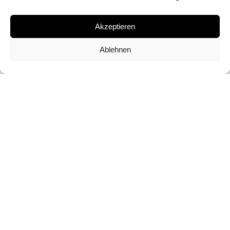
OIL ON CANVAS
Akzeptieren
EDITION
Ablehnen
UNIQUE
DIMENSION
140 X 100 CM
INQUIRY