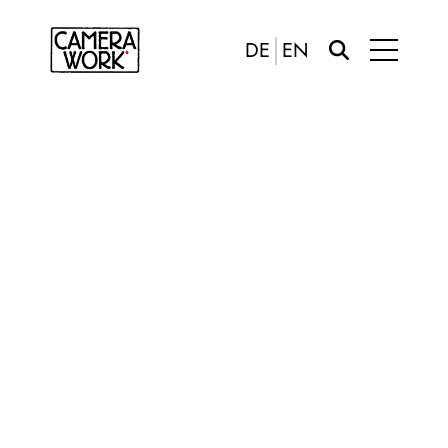
DE
EN