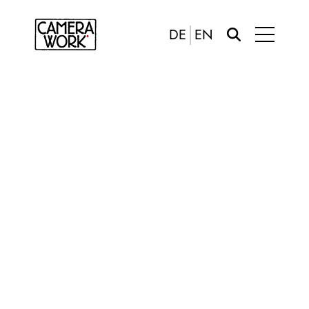
DE
EN