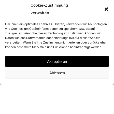
Cookie-Zustimmung
YEAR
verwalten
2007
Um Ihnen ein optimales Erlebnis zu bieten, verwenden wir Technologien
wie Cookies, um Geräteinformationen zu speichern bzw. darauf
zuzugreifen. Wenn Sie diesen Technologien zustimmen, können wir
EDITION
Daten wie das Surfverhalten oder eindeutige IDs auf dieser Website
verarbeiten. Wenn Sie Ihre Zustimmung nicht erteilen oder zurückziehen,
können bestimmte Merkmale und Funktionen beeinträchtigt werden.
EDITION OF 3
Akzeptieren
MATERIAL
Ablehnen
ARCHIVAL PIGMENT PRINT
DIMENSION
110 X 80 CM