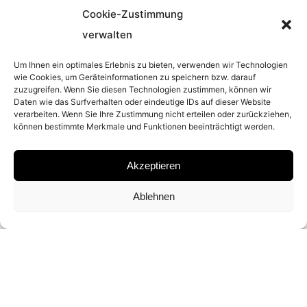
Cookie-Zustimmung
YEAR
verwalten
2007
Um Ihnen ein optimales Erlebnis zu bieten, verwenden wir Technologien
wie Cookies, um Geräteinformationen zu speichern bzw. darauf
zuzugreifen. Wenn Sie diesen Technologien zustimmen, können wir
EDITION
Daten wie das Surfverhalten oder eindeutige IDs auf dieser Website
verarbeiten. Wenn Sie Ihre Zustimmung nicht erteilen oder zurückziehen,
können bestimmte Merkmale und Funktionen beeinträchtigt werden.
EDITION OF 3
Akzeptieren
MATERIAL
Ablehnen
ARCHIVAL PIGMENT PRINT
DIMENSION
110 X 146 CM