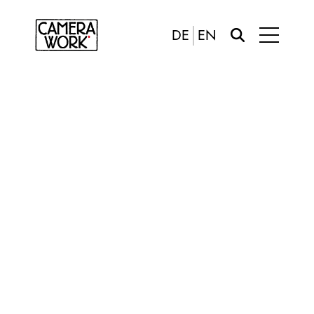
DE
EN