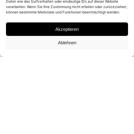
Daten wie das Surfverhalten oder eindeutige IDs auf dieser Website
verarbeiten. Wenn Sie Ihre Zustimmung nicht erteilen oder zurückziehen,
MATERIAL
können bestimmte Merkmale und Funktionen beeinträchtigt werden.
ARCHIVAL PIGMENT PRINT
Akzeptieren
Ablehnen
DIMENSION AND EDITION
132 X 110 CM (ED. OF 3)
SIGNATURE
SIGNED BY
EUGENIO RECUENCO