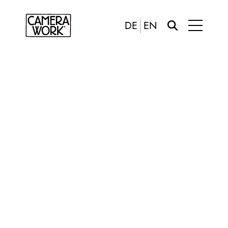
DE
EN