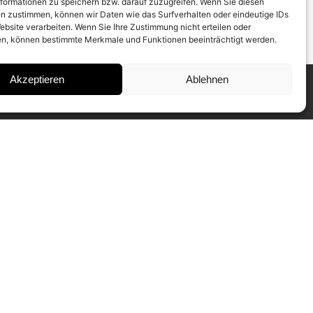
formationen zu speichern bzw. darauf zuzugreifen. Wenn Sie diesen
n zustimmen, können wir Daten wie das Surfverhalten oder eindeutige IDs
ebsite verarbeiten. Wenn Sie Ihre Zustimmung nicht erteilen oder
n, können bestimmte Merkmale und Funktionen beeinträchtigt werden.
Akzeptieren
Ablehnen
INSTAGRAM
IMPRESSUM
DATENSCHUTZ
SUBSCRIBE TO NEWSLETTER
Our CAMERA WORK Collectors