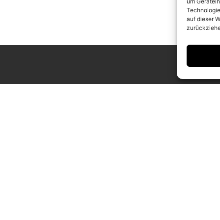
um Gerätein
Technologie
auf dieser W
zurückziehe
ING HOURS
CONTACT
 to Saturday
info@camerawork.de
to 6 p.m.
+49 (0)30 3100776