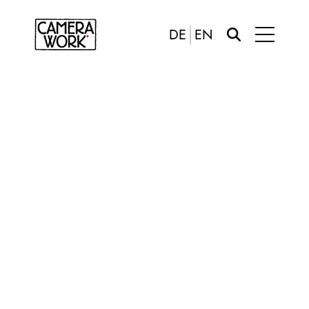
DE
EN