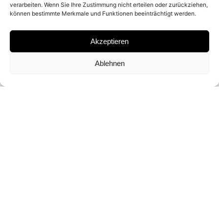
verarbeiten. Wenn Sie Ihre Zustimmung nicht erteilen oder zurückziehen,
können bestimmte Merkmale und Funktionen beeinträchtigt werden.
ARCHIVAL PIGMENT PRINT
Akzeptieren
SIGNATURE
Ablehnen
SIGNED BY DAVID YARROW
DIMENSIONS AND EDITIONS
147 × 132 CM (ED. OF 12)
203 × 180 CM (ED. OF 12)
INQUIRY