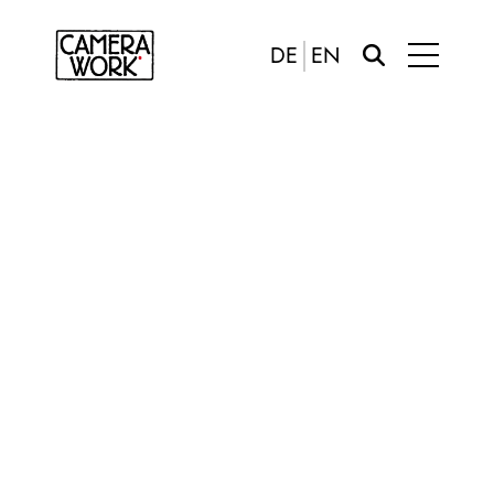
DE
EN