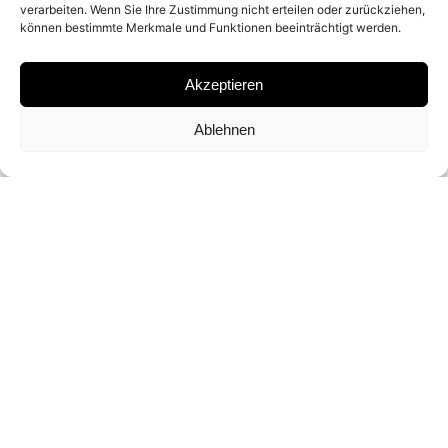
verarbeiten. Wenn Sie Ihre Zustimmung nicht erteilen oder zurückziehen,
können bestimmte Merkmale und Funktionen beeinträchtigt werden.
ARCHIVAL PIGMENT PRINT
Akzeptieren
SIGNATURE
Ablehnen
SIGNED BY DAVID YARROW
DIMENSIONS AND EDITIONS
132 X 152 CM (ED. OF 20)
180 X 211 CM (ED. OF 20)
INQUIRY